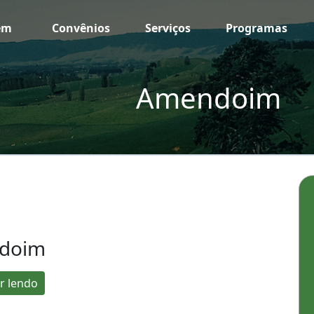
em
Convênios
Serviços
Programas
Amendoim
doim
r lendo