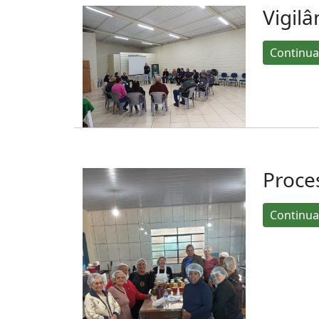
Vigilâ
Continua
Proce
Continua