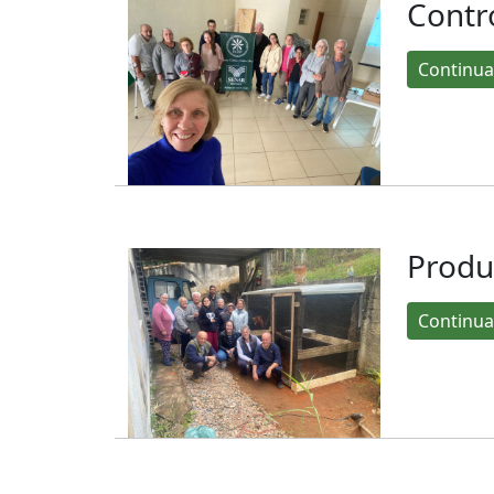
Contr
Continua
Produ
Continua