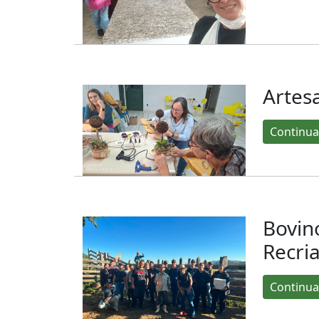
Artes
Continua
Bovino
Recri
Continua