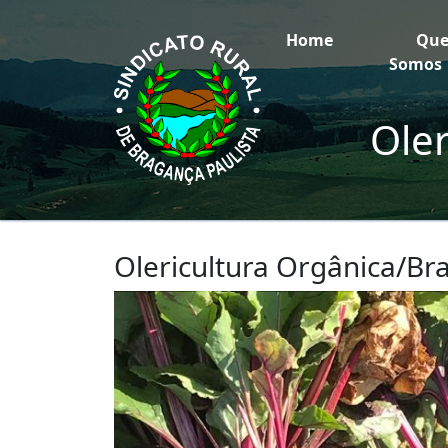
Home
Qu
Somos
Oler
Olericultura Orgânica/Br